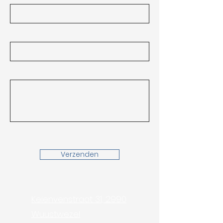
E-mail
Bericht
Verzenden
Keienvenstraat 31, 2990
Wuustwezel