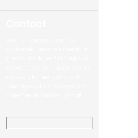
Contact
Voor het aanvragen van een
prijsbestek, komen we steeds ter
plaatse om de werf te bekijken en
uw wensen te kennen. De offerte
is gratis. U kan hier een offerte
aanvragen, of contact met ons
opnemen via telefoon of mail.
Voornaam
Achternaam