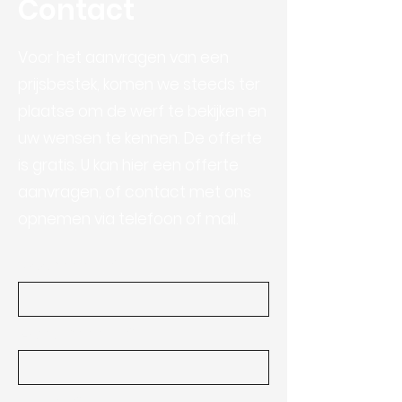
Contact
Voor het aanvragen van een
prijsbestek, komen we steeds ter
plaatse om de werf te bekijken en
uw wensen te kennen. De offerte
is gratis. U kan hier een offerte
aanvragen, of contact met ons
opnemen via telefoon of mail.
Voornaam
Achternaam
E-mail