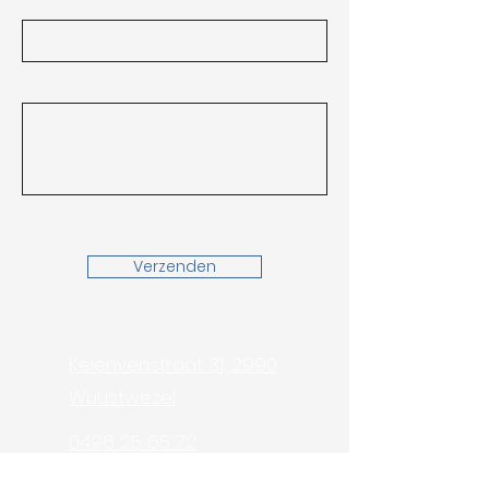
Bericht
Verzenden
Keienvenstraat 31, 2990
Wuustwezel
0496 25 65 72
info@ab-