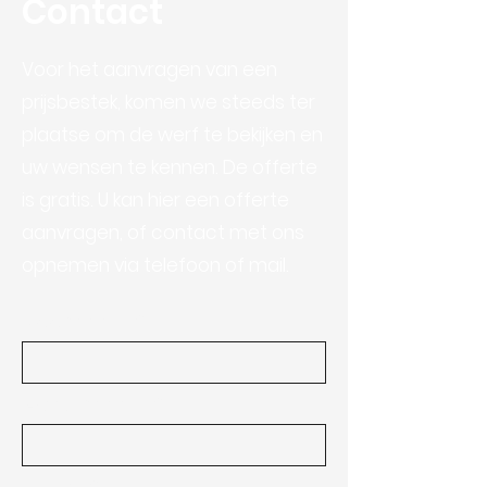
Contact
Voor het aanvragen van een
prijsbestek, komen we steeds ter
plaatse om de werf te bekijken en
uw wensen te kennen. De offerte
is gratis. U kan hier een offerte
aanvragen, of contact met ons
opnemen via telefoon of mail.
Voornaam
Achternaam
E-mail