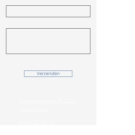
Bericht
Verzenden
Keienvenstraat 31, 2990
Wuustwezel
0496 25 65 72
info@ab-