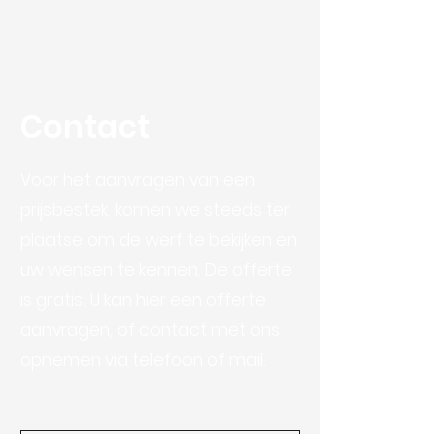
Contact
Voor het aanvragen van een
prijsbestek, komen we steeds ter
plaatse om de werf te bekijken en
uw wensen te kennen. De offerte
is gratis. U kan hier een offerte
aanvragen, of contact met ons
opnemen via telefoon of mail.
Voornaam