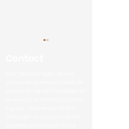
Contact
Voor het aanvragen van een
Mountainbike 
prijsbestek, komen we steeds ter
Duurzame doelen van
plaatse om de werf te bekijken en
AB Algemene
uw wensen te kennen. De offerte
Bouwwerken
is gratis. U kan hier een offerte
aanvragen, of contact met ons
opnemen via telefoon of mail.