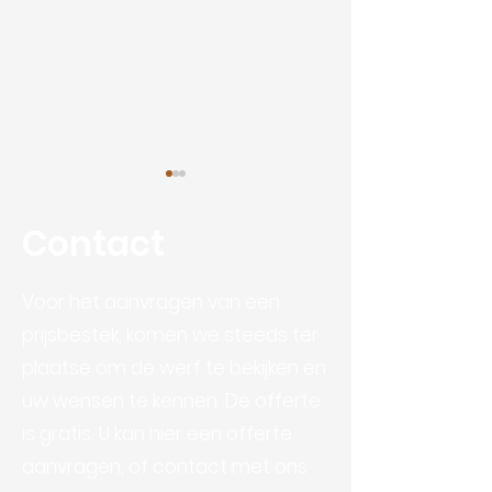
Contact
Voor het aanvragen van een
Mountainbike club
prijsbestek, komen we steeds ter
AB Algemene
plaatse om de werf te bekijken en
Bouwwerken 
uw wensen te kennen. De offerte
Caparol DAW 
is gratis. U kan hier een offerte
erkend als Ca
aanvragen, of contact met ons
partner