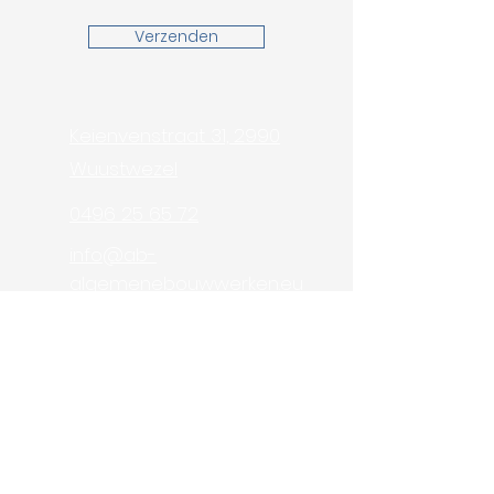
Verzenden
Keienvenstraat 31, 2990
Wuustwezel
0496 25 65 72
info@ab-
algemenebouwwerken.eu
0881.017.940