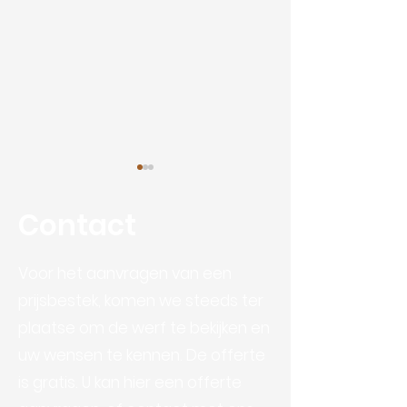
Contact
Voor het aanvragen van een
Mountainbike 
prijsbestek, komen we steeds ter
Duurzame doelen van
plaatse om de werf te bekijken en
AB Algemene
uw wensen te kennen. De offerte
Bouwwerken
is gratis. U kan hier een offerte