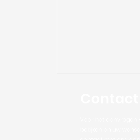
Contact
Voor het aanvragen v
bekijken en uw wensen
Capatect Meldorfer-
contact met ons opne