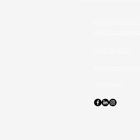
systeem: De slimme
keuze voor een stijlvolle
en duurzame gevel
Keienvenstraat 31
2990 Wuustweze
0496 25 65 72
info@ab-algem
0881.017.940