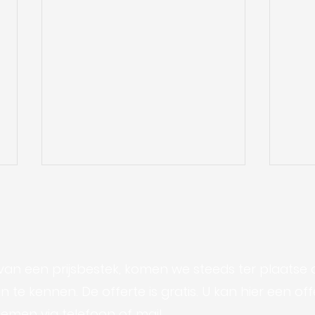
an een prijsbestek, komen we steeds ter plaatse 
Mou
 te kennen. De offerte is gratis. U kan hier een of
Duurzame doelen van AB
men via telefoon of mail.