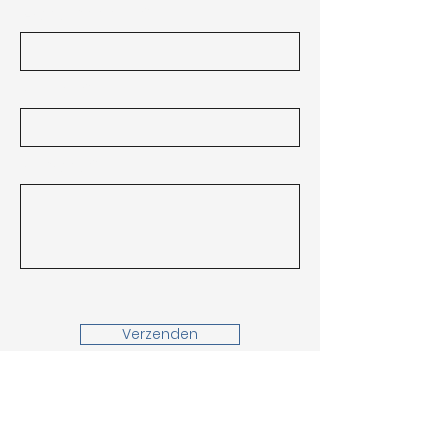
Achternaam
E-mail
Bericht
Verzenden
Keienvenstraat 31, 2990